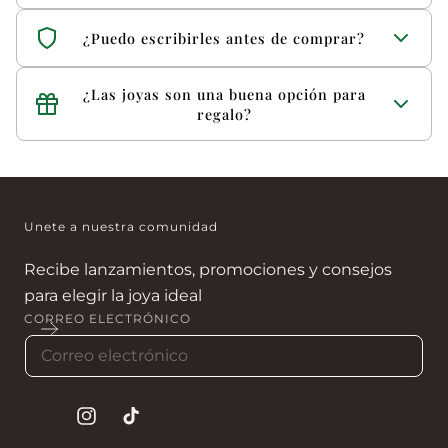
Sí, contamos con punto físico en Bogotá.
¿Puedo escribirles antes de comprar?
Claro. Puedes contactarnos por WhatsApp o llamarnos
¿Las joyas son una buena opción para
para resolver tus dudas.
regalo?
Sí. Son ideales para cumpleaños, aniversarios y fechas
especiales.
Unete a nuestra comunidad
Recibe lanzamientos, promociones y consejos
para elegir la joya ideal
CORREO ELECTRÓNICO
Instagram
tiktok