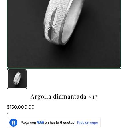
Argolla diamantada #13
Precio
$150.000,00
PRECIO
habitual
POR
/
UNITARIO