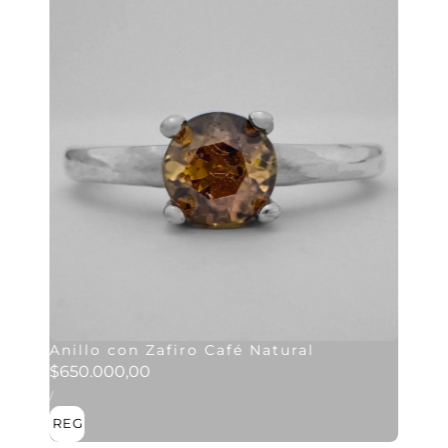
Anillo con Zafiro Café Natural
Precio
$650.000,00
PRECIO
habitual
POR
/
UNITARIO
AGREGAR