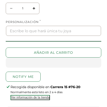
Cantidad
Disminuir
aumentar
cantidad
la
para
cantidad
*
PERSONALIZACIÓN
Argolla
para
diamantada
Argolla
#13
diamantada
#13
AÑADIR AL CARRITO
NOTIFY ME
Recogida disponible en
Carrera 15 #76-20
Normalmente está listo en 2 a 4 días
Ver información de la tienda