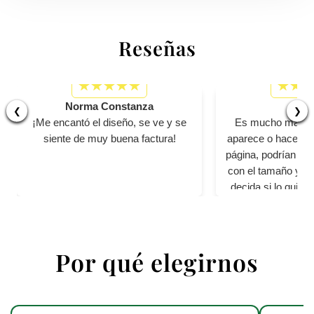
Reseñas
Norma Constanza
Bet
❮
❯
¡Me encantó el diseño, se ve y se
Es mucho más pe
siente de muy buena factura!
aparece o hacen ver
página, podrían se
con el tamaño y per
decida si lo quier
cali
Por qué elegirnos