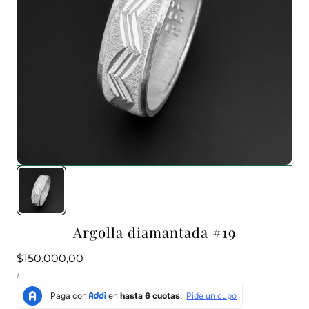
Argolla diamantada #19
Precio
$150.000,00
PRECIO
habitual
POR
/
UNITARIO