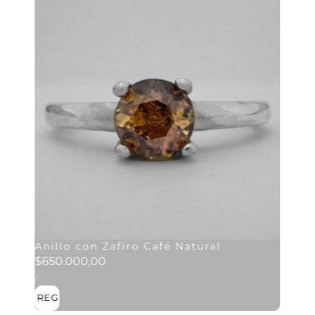
Anillo con Zafiro Café Natural
Precio
$650.000,00
PRECIO
habitual
POR
/
UNITARIO
AGREGAR