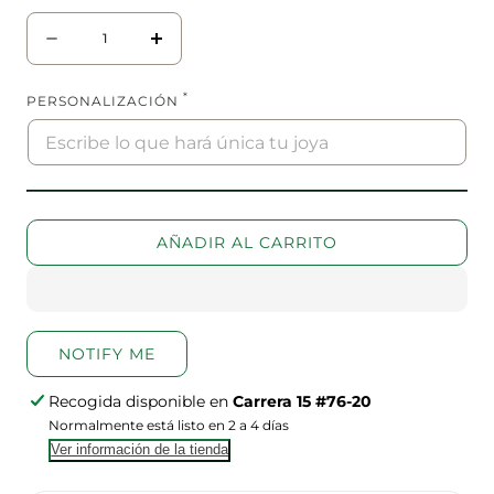
Cantidad
Disminuir
aumentar
cantidad
la
para
cantidad
*
PERSONALIZACIÓN
Argolla
para
diamantada
Argolla
#19
diamantada
#19
AÑADIR AL CARRITO
NOTIFY ME
Recogida disponible en
Carrera 15 #76-20
Normalmente está listo en 2 a 4 días
Ver información de la tienda