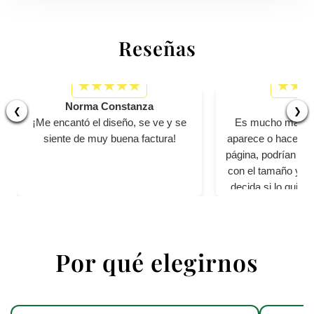
Reseñas
Norma Constanza
Bet
❮
❯
¡Me encantó el diseño, se ve y se
Es mucho más pe
siente de muy buena factura!
aparece o hacen ver
página, podrían se
con el tamaño y per
decida si lo quier
cali
Por qué elegirnos