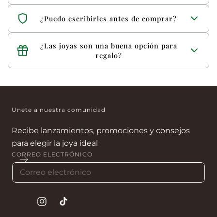
Sí, contamos con punto físico en Bogotá.
¿Puedo escribirles antes de comprar?
Claro. Puedes contactarnos por WhatsApp o llamarnos
¿Las joyas son una buena opción para
para resolver tus dudas.
regalo?
Sí. Son ideales para cumpleaños, aniversarios y fechas
especiales.
Unete a nuestra comunidad
Recibe lanzamientos, promociones y consejos
para elegir la joya ideal
CORREO ELECTRÓNICO
Instagram
tiktok