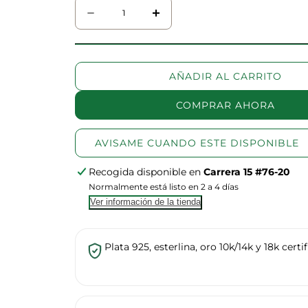
Cantidad
Disminuir
aumentar
cantidad
la
para
cantidad
Charm
para
AÑADIR AL CARRITO
Sebastian
Charm
de
Sebastian
COMPRAR AHORA
la
de
Sirenita
la
Sirenita
AVISAME CUANDO ESTE DISPONIBLE
Recogida disponible en
Carrera 15 #76-20
Normalmente está listo en 2 a 4 días
Ver información de la tienda
Plata 925, esterlina, oro 10k/14k y 18k certi