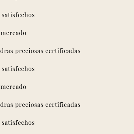
isfechos
rcado
as preciosas certificadas
isfechos
rcado
as preciosas certificadas
isfechos