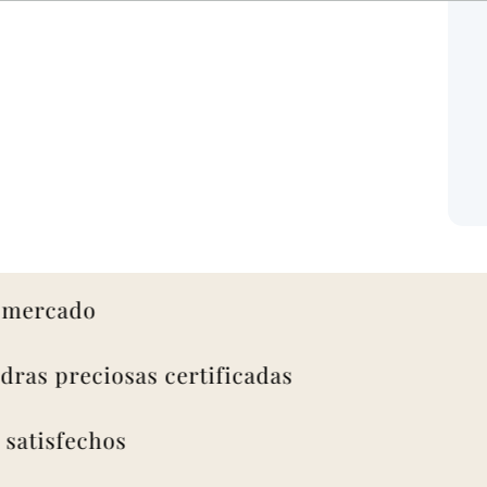
rcado
as preciosas certificadas
isfechos