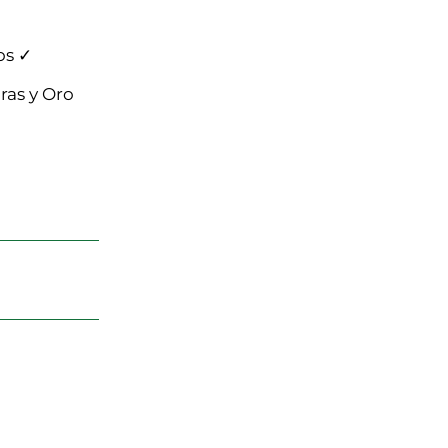
os ✓
ras y Oro