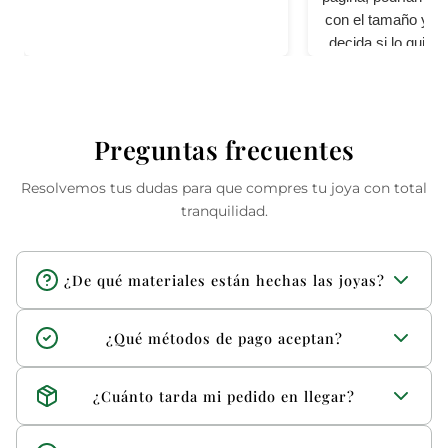
con el tamaño y per
decida si lo quier
cali
Preguntas frecuentes
Resolvemos tus dudas para que compres tu joya con total
tranquilidad.
¿De qué materiales están hechas las joyas?
Trabajamos con materiales de alta calidad como plata 925,
¿Qué métodos de pago aceptan?
oro 10k, 14k y 18k, además de piedras y acabados
seleccionados.
Aceptamos pago por tarjeta y transferencia.
¿Cuánto tarda mi pedido en llegar?
Los envíos suelen tardar entre 2 y 3 días hábiles,