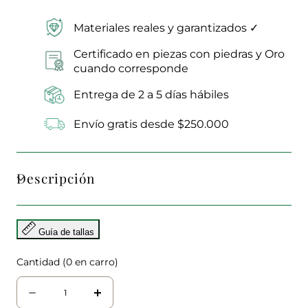
Materiales reales y garantizados ✓
Certificado en piezas con piedras y Oro
cuando corresponde
Entrega de 2 a 5 días hábiles
Envío gratis desde $250.000
Descripción
Guía de tallas
Cantidad
(
0
en carro)
Cantidad
Disminuir
aumentar