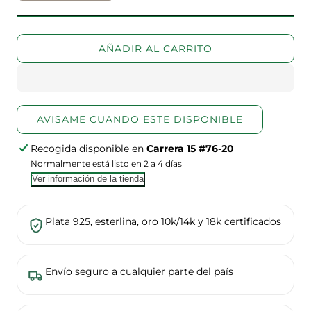
cantidad
la
para
cantidad
Collar
para
AÑADIR AL CARRITO
con
Collar
Amatista
con
Amatista
AVISAME CUANDO ESTE DISPONIBLE
Recogida disponible en
Carrera 15 #76-20
Normalmente está listo en 2 a 4 días
Ver información de la tienda
Plata 925, esterlina, oro 10k/14k y 18k certificados
Envío seguro a cualquier parte del país