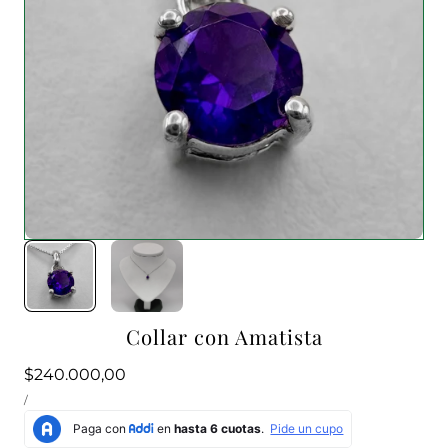
1
/
2
Collar con Amatista
Precio
$240.000,00
PRECIO
habitual
POR
/
UNITARIO