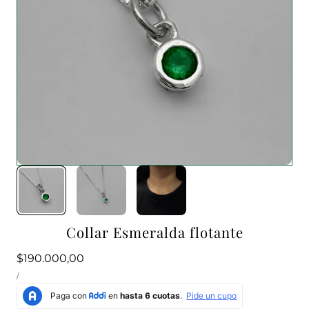
1
/
3
Collar Esmeralda flotante
Precio
$190.000,00
PRECIO
habitual
POR
/
UNITARIO