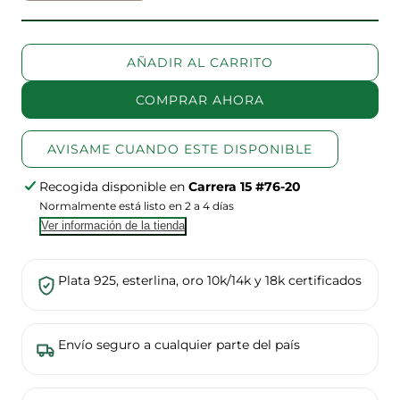
cantidad
la
para
cantidad
Collar
para
AÑADIR AL CARRITO
Esmeralda
Collar
flotante
Esmeralda
COMPRAR AHORA
flotante
AVISAME CUANDO ESTE DISPONIBLE
Recogida disponible en
Carrera 15 #76-20
Normalmente está listo en 2 a 4 días
Ver información de la tienda
Plata 925, esterlina, oro 10k/14k y 18k certificados
Envío seguro a cualquier parte del país