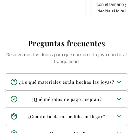
con el tamaño y per
decida si lo quier
cali
Preguntas frecuentes
Resolvemos tus dudas para que compres tu joya con total
tranquilidad.
¿De qué materiales están hechas las joyas?
Trabajamos con materiales de alta calidad como plata 925,
¿Qué métodos de pago aceptan?
oro 10k, 14k y 18k, además de piedras y acabados
seleccionados.
Aceptamos pago por tarjeta y transferencia.
¿Cuánto tarda mi pedido en llegar?
Los envíos suelen tardar entre 2 y 3 días hábiles,