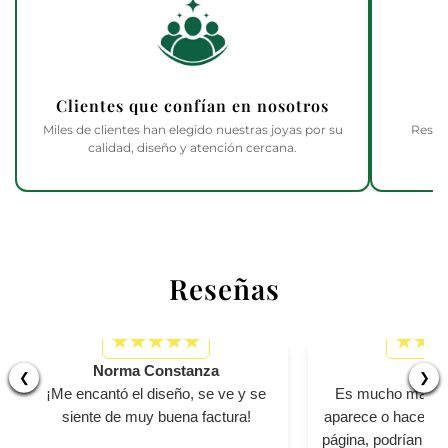
Clientes que confían en nosotros
Miles de clientes han elegido nuestras joyas por su
Respa
calidad, diseño y atención cercana.
Reseñas
Norma Constanza
Bet
❮
❯
¡Me encantó el diseño, se ve y se
Es mucho más pe
siente de muy buena factura!
aparece o hacen ver
página, podrían se