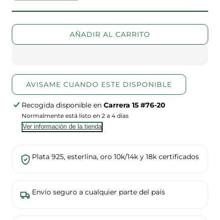
cantidad
la
para
cantidad
Pulsera
para
AÑADIR AL CARRITO
roja
Pulsera
tejida
roja
con
tejida
esferas
con
esferas
AVISAME CUANDO ESTE DISPONIBLE
Recogida disponible en
Carrera 15 #76-20
Normalmente está listo en 2 a 4 días
Ver información de la tienda
Plata 925, esterlina, oro 10k/14k y 18k certificados
Envío seguro a cualquier parte del país