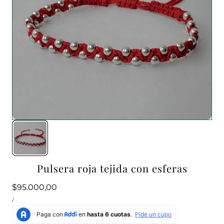
Pulsera roja tejida con esferas
Precio
$95.000,00
PRECIO
habitual
POR
/
UNITARIO