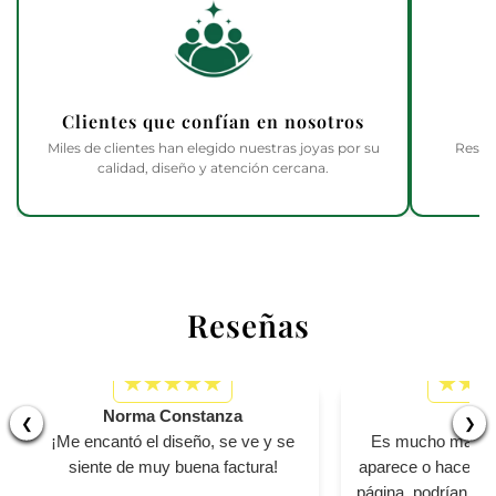
Clientes que confían en nosotros
Miles de clientes han elegido nuestras joyas por su
Respa
calidad, diseño y atención cercana.
Reseñas
Norma Constanza
Bet
❮
❯
¡Me encantó el diseño, se ve y se
Es mucho más pe
siente de muy buena factura!
aparece o hacen ver
página, podrían se