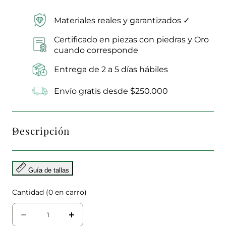
Materiales reales y garantizados ✓
Certificado en piezas con piedras y Oro
cuando corresponde
Entrega de 2 a 5 días hábiles
Envío gratis desde $250.000
Descripción
Guía de tallas
Cantidad
(
0
en carro)
Cantidad
Disminuir
aumentar