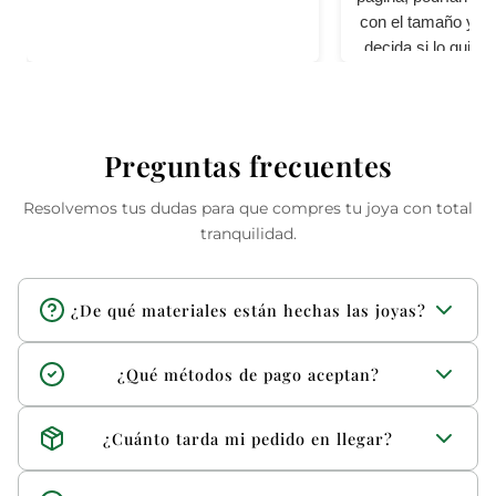
con el tamaño y per
decida si lo quier
cali
Preguntas frecuentes
Resolvemos tus dudas para que compres tu joya con total
tranquilidad.
¿De qué materiales están hechas las joyas?
Trabajamos con materiales de alta calidad como plata 925,
¿Qué métodos de pago aceptan?
oro 10k, 14k y 18k, además de piedras y acabados
seleccionados.
Aceptamos pago por tarjeta y transferencia.
¿Cuánto tarda mi pedido en llegar?
Los envíos suelen tardar entre 2 y 3 días hábiles,